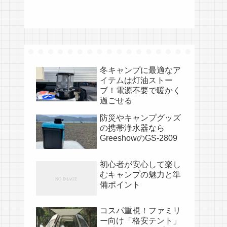
冬キャンプに最適なア
イテムは灯油ストー
ブ！電源不要で暖かく
過ごせる
防災やキャンプグッズ
の携帯浄水器なら
GreeshowのGS-2809
初心者が安心して楽し
むキャンプの魅力と準
備ポイント
コスパ重視！ファミリ
ー向け「格安テント」