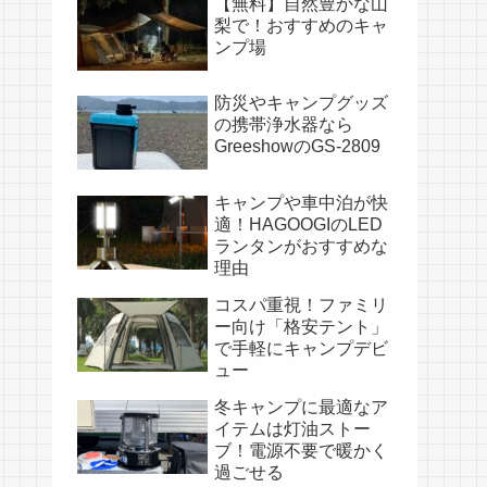
【無料】自然豊かな山
梨で！おすすめのキャ
ンプ場
防災やキャンプグッズ
の携帯浄水器なら
GreeshowのGS-2809
キャンプや車中泊が快
適！HAGOOGIのLED
ランタンがおすすめな
理由
コスパ重視！ファミリ
ー向け「格安テント」
で手軽にキャンプデビ
ュー
冬キャンプに最適なア
イテムは灯油ストー
ブ！電源不要で暖かく
過ごせる