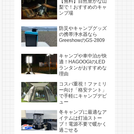
【無料】自然豊かな山
梨で！おすすめのキャ
ンプ場
防災やキャンプグッズ
の携帯浄水器なら
GreeshowのGS-2809
キャンプや車中泊が快
適！HAGOOGIのLED
ランタンがおすすめな
理由
コスパ重視！ファミリ
ー向け「格安テント」
で手軽にキャンプデビ
ュー
冬キャンプに最適なア
イテムは灯油ストー
ブ！電源不要で暖かく
過ごせる