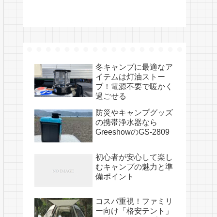
冬キャンプに最適なア
イテムは灯油ストー
ブ！電源不要で暖かく
過ごせる
防災やキャンプグッズ
の携帯浄水器なら
GreeshowのGS-2809
初心者が安心して楽し
むキャンプの魅力と準
備ポイント
コスパ重視！ファミリ
ー向け「格安テント」